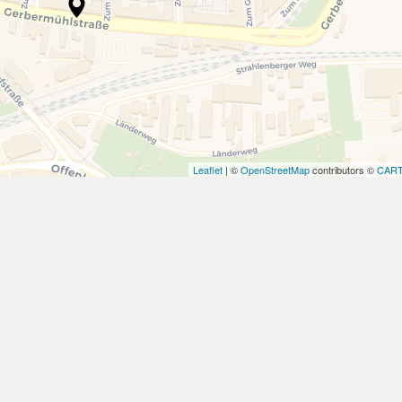
Leaflet
| ©
OpenStreetMap
contributors ©
CAR