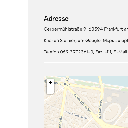
Adresse
Gerbermühlstraße 9, 60594 Frankfurt a
Klicken 
Sie 
hier, 
um 
Google‒
Maps 
zu 
öp
Telefon 069 2972361-0, Fax: -111, E-Ma
+
−