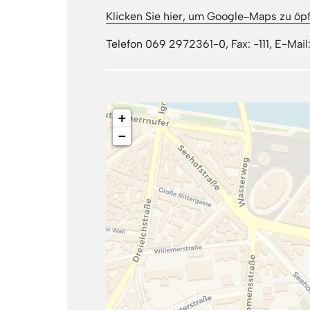
Klicken 
Sie 
hier, 
um 
Google‒
Maps 
zu 
öp
Telefon 069 2972361-0, Fax: -111, E-Ma
+
−