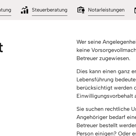
atung
Steuerberatung
Notarleistungen
t
Wer seine Angelegenheit
keine Vorsorgevollmacht 
Betreuer zugewiesen. 
Dies kann einen ganz erh
Lebensführung bedeuten
berücksichtigt werden o
Einwilligungsvorbehalt
Sie suchen rechtliche U
Angehöriger bedarf einer
Betreuer bestellt werden
Person einigen? Oder es 